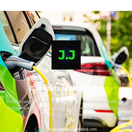
CamisetasdefutbolJ.J
Compra camisetas de Fútbol, NBA, NFL, chandals y mucho más
al mejor precio, con la mejor atención personalizada y envíos a
toda España e internacional.
info@camisetasdefutbolj.com