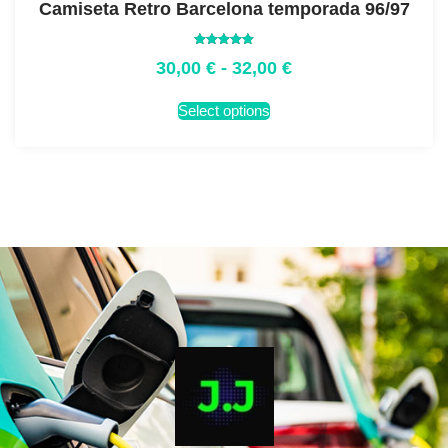
Camiseta Retro Barcelona temporada 96/97
Valorado
30,00
€
-
32,00
€
con
5.00
de 5
Select options