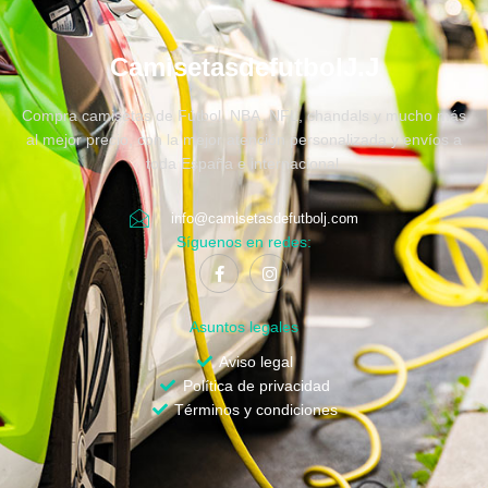
CamisetasdefutbolJ.J
Compra camisetas de Fútbol, NBA, NFL, chandals y mucho más
al mejor precio, con la mejor atención personalizada y envíos a
toda España e internacional.
info@camisetasdefutbolj.com
Síguenos en redes:
Asuntos legales
Aviso legal
Política de privacidad
Términos y condiciones