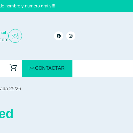
de nombre y numero gratis!!!
ail :
.com
CONTACTAR
rada 25/26
ted