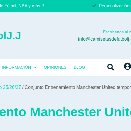
e Fútbol, NBA y más!!!
Personalización 
lJ.J
Escríbenos al m
info@camisetasdefutbolj
INFORMACIÓN
OPINIONES
BLOG
o 25/26/27
/ Conjunto Entrenamiento Manchester United tempo
ento Manchester Uni