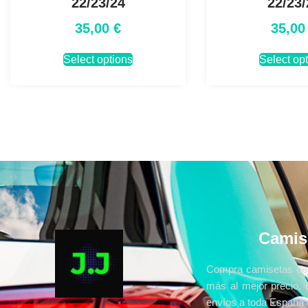
22/23/24
22/23/
35,00
€
35,0
Select options
Select op
Camis
Compra camisetas de 
más al mejor precio, 
envíos a toda España e