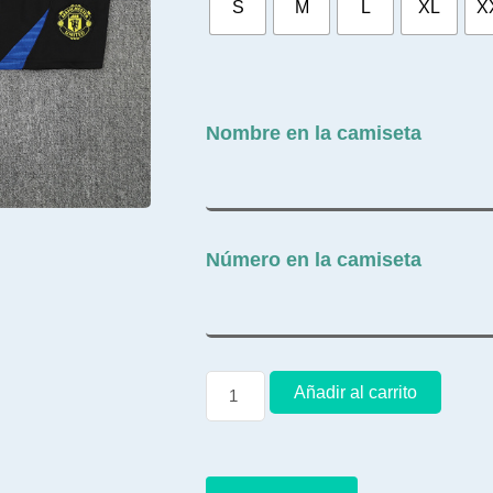
S
M
L
XL
X
Nombre en la camiseta
Número en la camiseta
Añadir al carrito