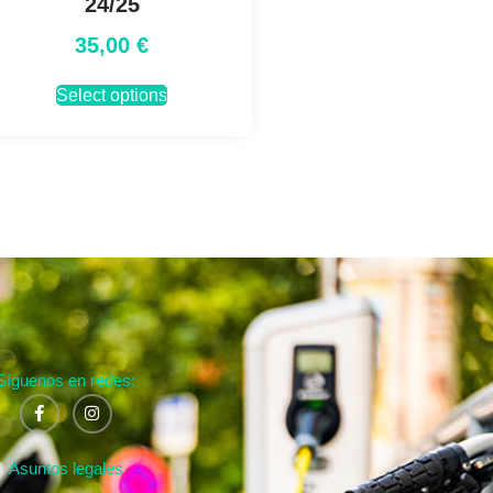
24/25
35,00
€
Select options
Síguenos en redes:
Asuntos legales