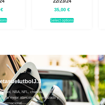
24
22/23/24
0
€
35,00
€
tions
Select options
etasdefutbolJ.J
Fútbol, NBA, NFL, chandals y mucho
con la mejor atención personalizada y
 internacional.