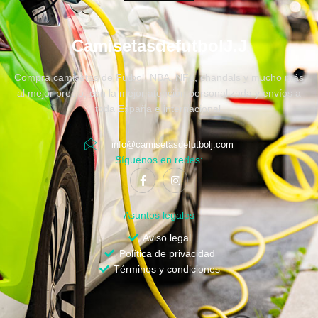
CamisetasdefutbolJ.J
Compra camisetas de Fútbol, NBA, NFL, chandals y mucho más
al mejor precio, con la mejor atención personalizada y envíos a
toda España e internacional.
info@camisetasdefutbolj.com
Síguenos en redes:
Asuntos legales
Aviso legal
Política de privacidad
Términos y condiciones