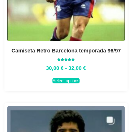
Camiseta Retro Barcelona temporada 96/97
Valorado
30,00
€
-
32,00
€
con
5.00
de 5
Select options