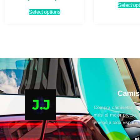
Select op
Select options
Camis
Compra camisetas de 
más al mejor precio, 
envíos a toda España e
in