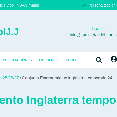
e Fútbol, NBA y más!!!
Personalización 
lJ.J
Escríbenos al m
info@camisetasdefutbolj
INFORMACIÓN
OPINIONES
BLOG
o 25/26/27
/ Conjunto Entrenamiento Inglaterra temporada 24
nto Inglaterra tempo