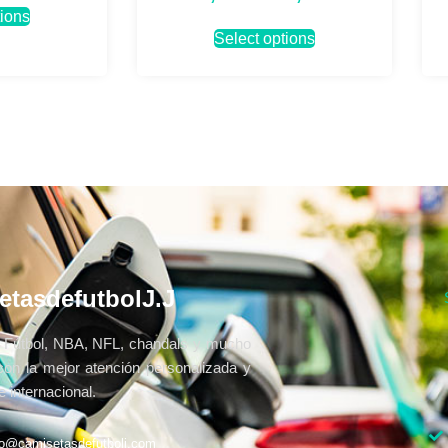
tions
Select options
etasdefutbolJ.J
Fútbol, NBA, NFL, chandals y mucho
con la mejor atención personalizada y
 internacional.
fo@camisetasdefutbolj.com