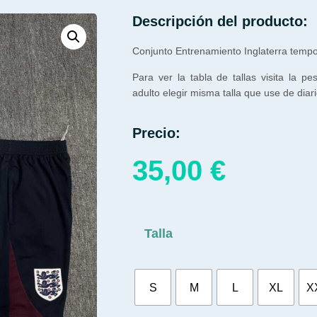
Descripción del producto:
Conjunto Entrenamiento Inglaterra temp
Para ver la tabla de tallas visita la pe
adulto elegir misma talla que use de diari
Precio:
35,00
€
Talla
S
M
L
XL
X