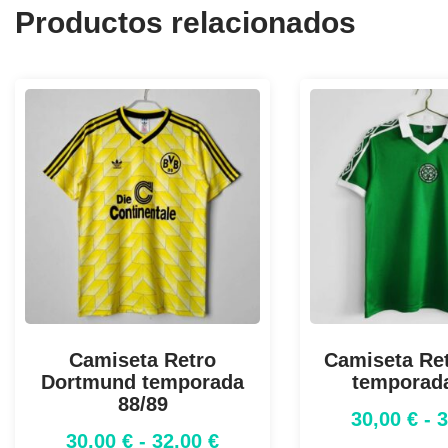
Productos relacionados
Camiseta Retro
Camiseta Ret
Dortmund temporada
temporad
88/89
30,00
€
-
30,00
€
-
32,00
€