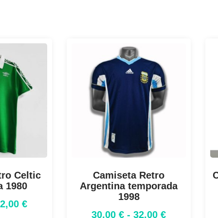
ro Celtic
Camiseta Retro
C
a 1980
Argentina temporada
1998
32,00
€
30,00
€
-
32,00
€