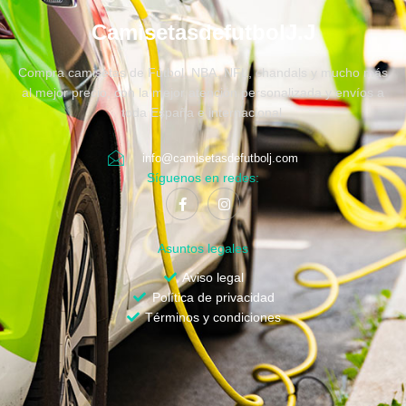
CamisetasdefutbolJ.J
Compra camisetas de Fútbol, NBA, NFL, chandals y mucho más
al mejor precio, con la mejor atención personalizada y envíos a
toda España e internacional.
info@camisetasdefutbolj.com
Síguenos en redes:
Asuntos legales
Aviso legal
Política de privacidad
Términos y condiciones