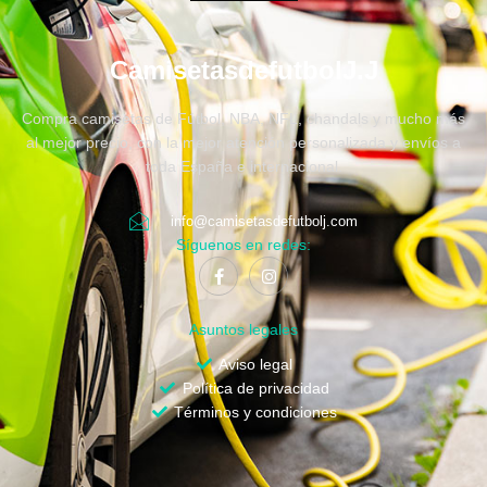
CamisetasdefutbolJ.J
Compra camisetas de Fútbol, NBA, NFL, chandals y mucho más
al mejor precio, con la mejor atención personalizada y envíos a
toda España e internacional.
info@camisetasdefutbolj.com
Síguenos en redes:
Asuntos legales
Aviso legal
Política de privacidad
Términos y condiciones