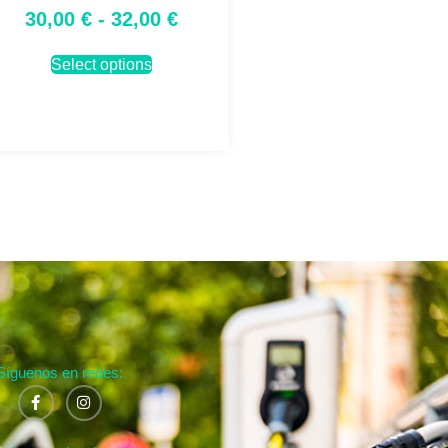
30,00
€
-
32,00
€
Select options
Síguenos en redes: