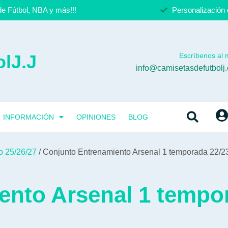
e Fútbol, NBA y más!!!
Personalización 
lJ.J
Escríbenos al m
info@camisetasdefutbolj
INFORMACIÓN
OPINIONES
BLOG
o 25/26/27
/ Conjunto Entrenamiento Arsenal 1 temporada 22/2
ento Arsenal 1 tempo