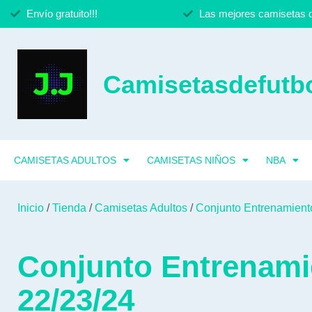
Envío gratuito!!!
Las mejores camisetas d
Camisetasdefutbo
CAMISETAS ADULTOS
CAMISETAS NIÑOS
NBA
Inicio
/
Tienda
/
Camisetas Adultos
/
Conjunto Entrenamient
Conjunto Entrenami
22/23/24