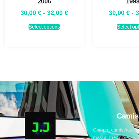
2006
199
30,00
€
-
32,00
€
30,00
€
-
Select options
Select op
Camis
Compra camisetas de 
más al mejor precio, 