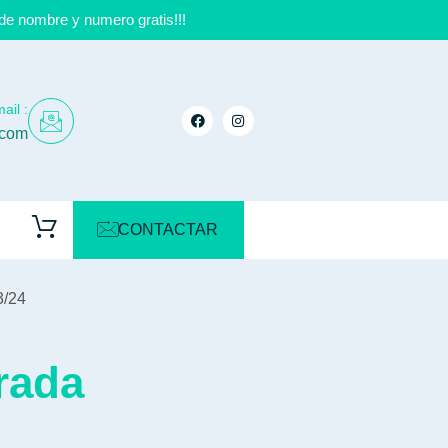
de nombre y numero gratis!!!
ail :
.com
CONTACTAR
3/24
rada