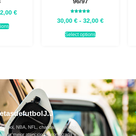
8
96/97
32,00
€
Valorado
30,00
€
-
32,00
€
con
5.00
tions
de 5
Select options
etasdefutbolJ.J
Fútbol, NBA, NFL, chandals y mucho
con la mejor atención personalizada y