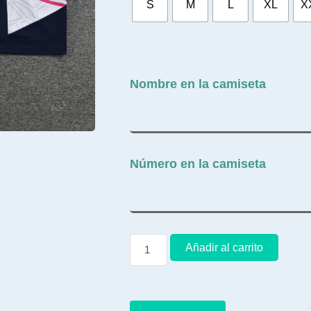
S
M
L
XL
X
Nombre en la camiseta
Número en la camiseta
Añadir al carrito