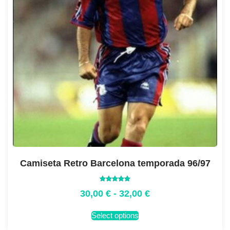
Camiseta Retro Barcelona temporada 96/97
Valorado
30,00
€
-
32,00
€
con
5.00
de 5
Select options