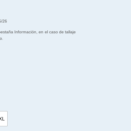
5/26
 pestaña Información, en el caso de tallaje
o.
XL