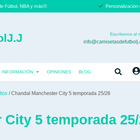
e Fútbol, NBA y más!!!
Personalización 
lJ.J
Escríbenos al m
info@camisetasdefutbolj
INFORMACIÓN
OPINIONES
BLOG
ltos
/ Chandal Manchester City 5 temporada 25/26
 City 5 temporada 25/