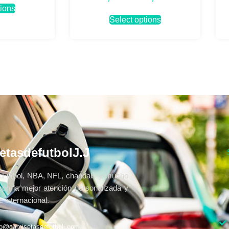
tions
Select options
etasdefutbolJ.J
Fútbol, NBA, NFL, chandals y mucho
con la mejor atención personalizada y
 internacional.
fo@camisetasdefutbolj.com