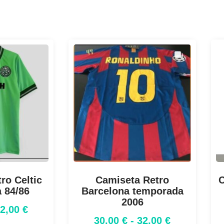
ro Celtic
Camiseta Retro
C
 84/86
Barcelona temporada
2006
32,00
€
30,00
€
-
32,00
€