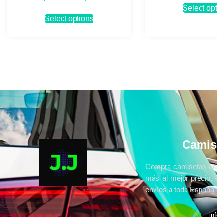
Select op
Select options
Camis
Compra camisetas de 
más al mejor precio, 
envíos a toda España e
in