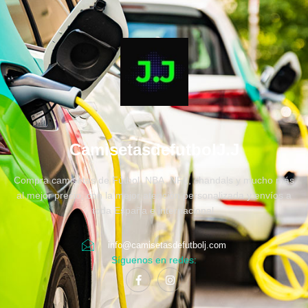
CamisetasdefutbolJ.J
Compra camisetas de Fútbol, NBA, NFL, chandals y mucho más
al mejor precio, con la mejor atención personalizada y envíos a
toda España e internacional.
info@camisetasdefutbolj.com
Síguenos en redes: