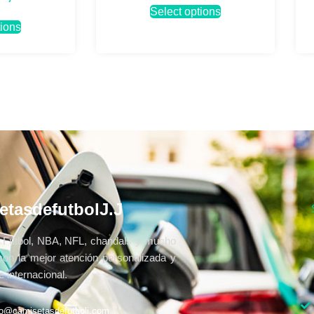
Select options
tions
etasdefutbolJ.J
Fútbol, NBA, NFL, chandals y mucho
con la mejor atención personalizada y
 internacional.
fo@camisetasdefutbolj.com