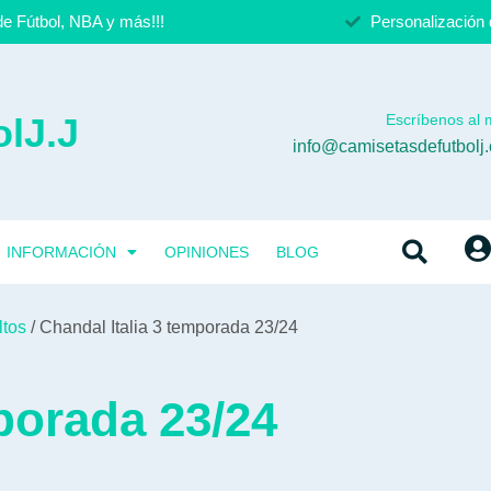
e Fútbol, NBA y más!!!
Personalización 
lJ.J
Escríbenos al m
info@camisetasdefutbolj
INFORMACIÓN
OPINIONES
BLOG
ltos
/ Chandal Italia 3 temporada 23/24
porada 23/24