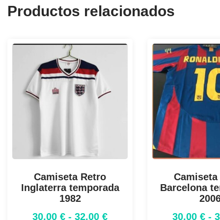
Productos relacionados
Camiseta Retro
Camiseta
Inglaterra temporada
Barcelona t
1982
200
30,00
€
-
32,00
€
30,00
€
-