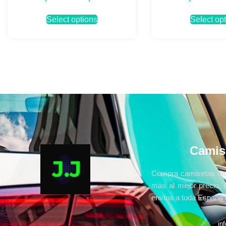
Select options
Select op
Camis
Compra camisetas de 
más al mejor precio, 
envíos a toda España e
in