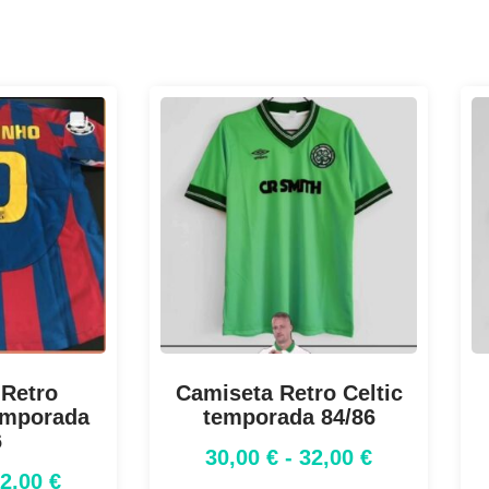
 Retro
Camiseta Retro Celtic
emporada
temporada 84/86
6
30,00
€
-
32,00
€
32,00
€