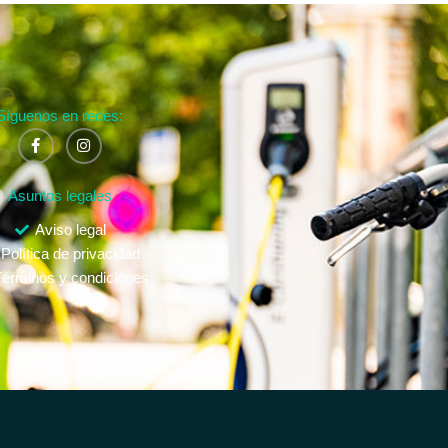
Síguenos en redes:
Asuntos legales
Aviso legal
Política de privacidad
érminos y condiciones