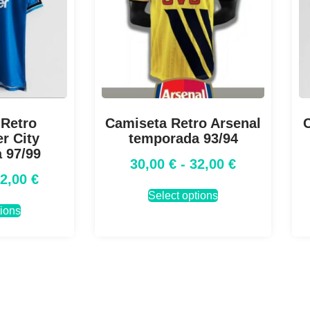
 Retro
Camiseta Retro Arsenal
C
r City
temporada 93/94
 97/99
30,00
€
-
32,00
€
32,00
€
Select options
tions