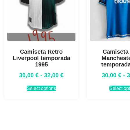
Camiseta Retro
Camiseta
Liverpool temporada
Mancheste
1995
temporada
30,00
€
-
32,00
€
30,00
€
-
Select options
Select op