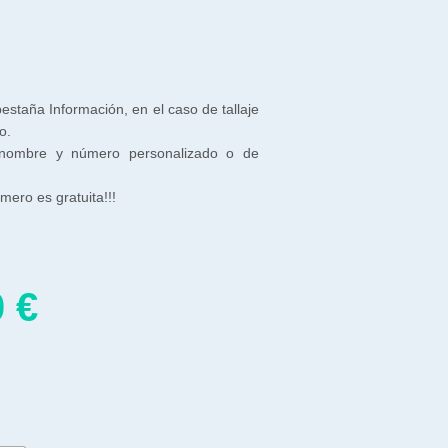
 pestaña Información, en el caso de tallaje
o.
 nombre y número personalizado o de
ero es gratuita!!!
0
€