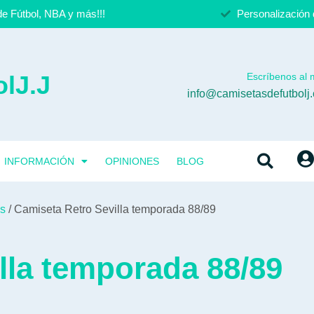
e Fútbol, NBA y más!!!
Personalización 
lJ.J
Escríbenos al m
info@camisetasdefutbolj
INFORMACIÓN
OPINIONES
BLOG
os
/ Camiseta Retro Sevilla temporada 88/89
lla temporada 88/89