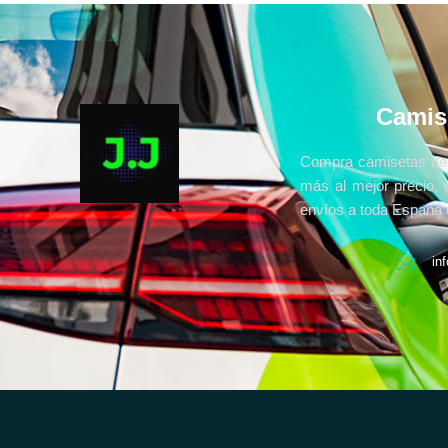
Camis
Compra camisetas de 
más al mejor precio, 
envíos a toda España e
in