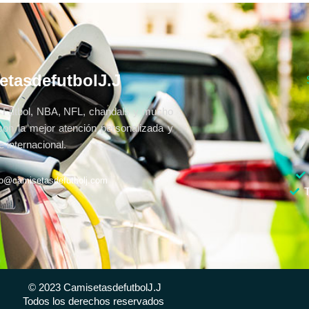
etasdefutbolJ.J
Fútbol, NBA, NFL, chandals y mucho
con la mejor atención personalizada y
 internacional.
fo@camisetasdefutbolj.com
T
© 2023 CamisetasdefutbolJ.J
Todos los derechos reservados