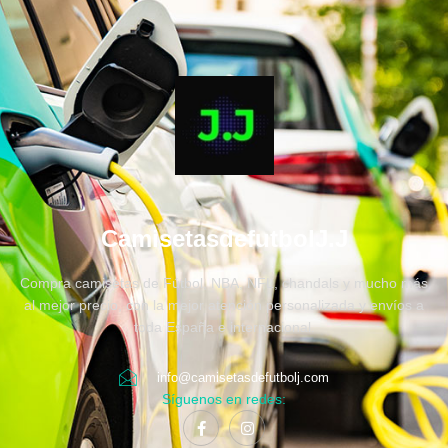
CamisetasdefutbolJ.J
Compra camisetas de Fútbol, NBA, NFL, chandals y mucho más
al mejor precio, con la mejor atención personalizada y envíos a
toda España e internacional.
info@camisetasdefutbolj.com
Síguenos en redes: