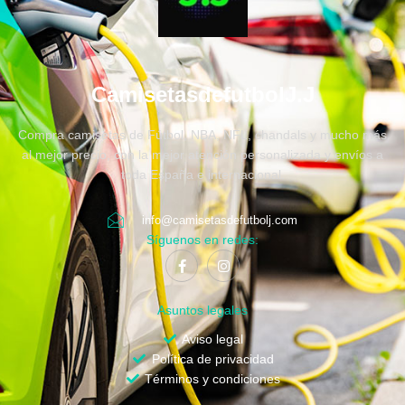
CamisetasdefutbolJ.J
Compra camisetas de Fútbol, NBA, NFL, chandals y mucho más
al mejor precio, con la mejor atención personalizada y envíos a
toda España e internacional.
info@camisetasdefutbolj.com
Síguenos en redes:
Asuntos legales
Aviso legal
Política de privacidad
Términos y condiciones