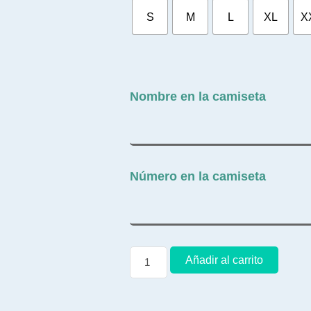
S
M
L
XL
X
Nombre en la camiseta
Número en la camiseta
Añadir al carrito