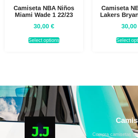
Camiseta NBA Niños
Camiseta N
Miami Wade 1 22/23
Lakers Bryan
30,00
€
30,0
Select options
Select op
Camis
Compra camisetas de 