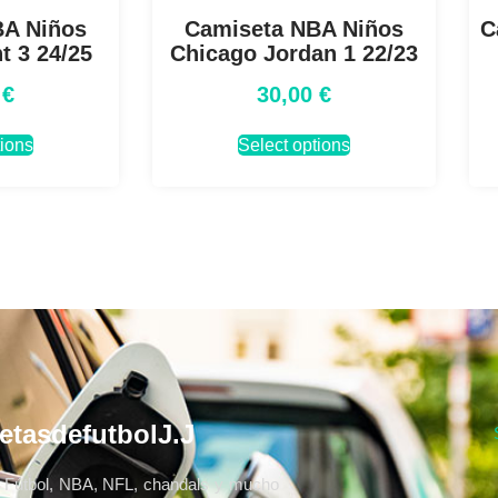
BA Niños
Camiseta NBA Niños
C
t 3 24/25
Chicago Jordan 1 22/23
0
€
30,00
€
tions
Select options
etasdefutbolJ.J
Fútbol, NBA, NFL, chandals y mucho