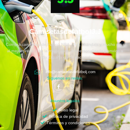
CamisetasdefutbolJ.J
Compra camisetas de Fútbol, NBA, NFL, chandals y mucho más
al mejor precio, con la mejor atención personalizada y envíos a
toda España e internacional.
info@camisetasdefutbolj.com
Síguenos en redes:
Asuntos legales
Aviso legal
Política de privacidad
Términos y condiciones