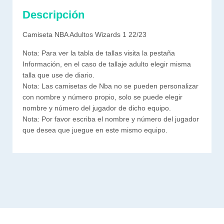
Descripción
Camiseta NBA Adultos Wizards 1 22/23
Nota: Para ver la tabla de tallas visita la pestaña
Información, en el caso de tallaje adulto elegir misma
talla que use de diario.
Nota: Las camisetas de Nba no se pueden personalizar
con nombre y número propio, solo se puede elegir
nombre y número del jugador de dicho equipo.
Nota: Por favor escriba el nombre y número del jugador
que desea que juegue en este mismo equipo.