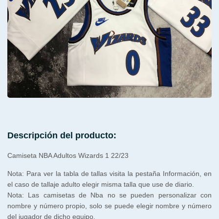
Descripción del producto:
Camiseta NBA Adultos Wizards 1 22/23
Nota: Para ver la tabla de tallas visita la pestaña Información, en
el caso de tallaje adulto elegir misma talla que use de diario.
Nota: Las camisetas de Nba no se pueden personalizar con
nombre y número propio, solo se puede elegir nombre y número
del jugador de dicho equipo.