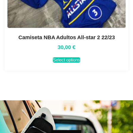
Camiseta NBA Adultos All-star 2 22/23
30,00
€
Select options