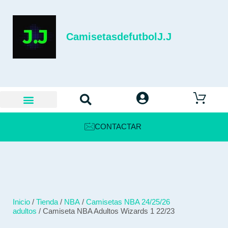
CamisetasdefutbolJ.J
CONTACTAR
Inicio
/
Tienda
/
NBA
/
Camisetas NBA 24/25/26
adultos
/ Camiseta NBA Adultos Wizards 1 22/23