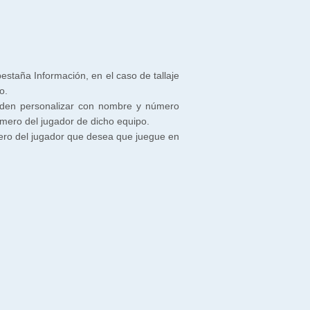
 pestaña Información, en el caso de tallaje
o.
den personalizar con nombre y número
úmero del jugador de dicho equipo.
ero del jugador que desea que juegue en