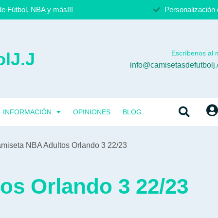
e Fútbol, NBA y más!!!
Personalización 
lJ.J
Escríbenos al m
info@camisetasdefutbolj
INFORMACIÓN
OPINIONES
BLOG
miseta NBA Adultos Orlando 3 22/23
os Orlando 3 22/23