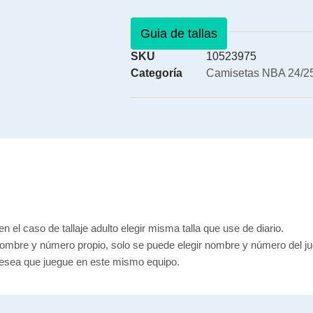
Guia de tallas
SKU
10523975
Categoría
Camisetas NBA 24/25
en el caso de tallaje adulto elegir misma talla que use de diario.
mbre y número propio, solo se puede elegir nombre y número del ju
desea que juegue en este mismo equipo.