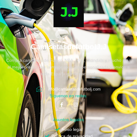
CamisetasdefutbolJ.J
Compra camisetas de Fútbol, NBA, NFL, chandals y mucho más
al mejor precio, con la mejor atención personalizada y envíos a
toda España e internacional.
info@camisetasdefutbolj.com
Síguenos en redes:
Asuntos legales
Aviso legal
Política de privacidad