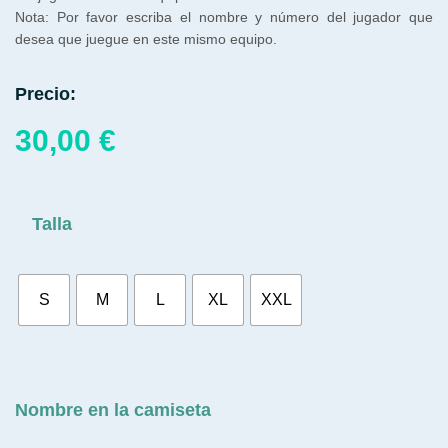
Nota: Por favor escriba el nombre y número del jugador que
desea que juegue en este mismo equipo.
Precio:
30,00
€
Talla
S
M
L
XL
XXL
Nombre en la camiseta