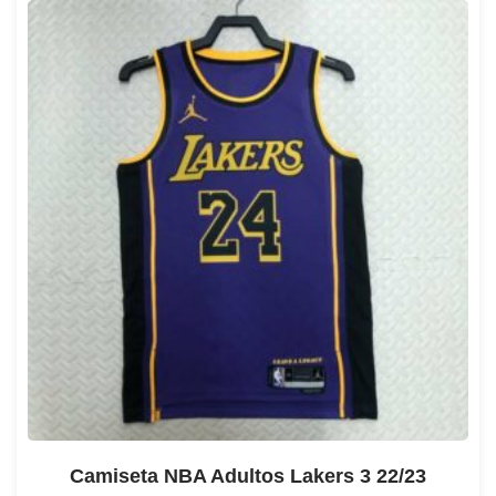
Camiseta NBA Adultos Lakers 3 22/23