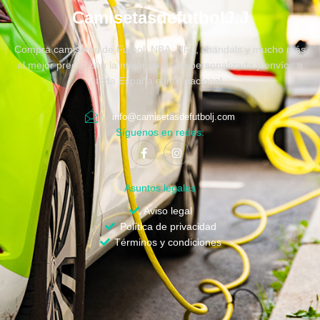
CamisetasdefutbolJ.J
Compra camisetas de Fútbol, NBA, NFL, chandals y mucho más
al mejor precio, con la mejor atención personalizada y envíos a
toda España e internacional.
info@camisetasdefutbolj.com
Síguenos en redes:
Asuntos legales
Aviso legal
Política de privacidad
Términos y condiciones