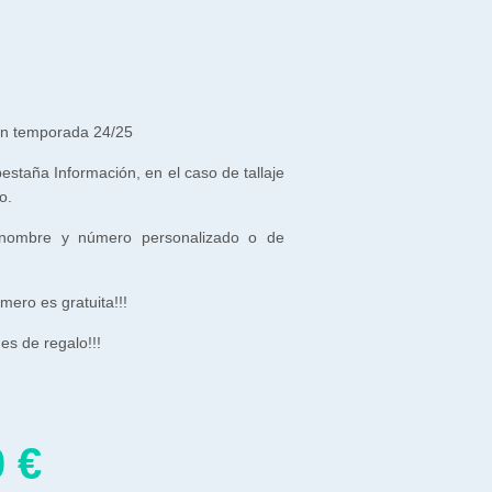
ón temporada 24/25
 pestaña Información, en el caso de tallaje
o.
 nombre y número personalizado o de
ero es gratuita!!!
es
de
regalo
!
!
!
0
€