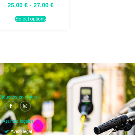
25,00
€
-
27,00
€
Select options
Síguenos en redes:
Asuntos legales
Aviso legal