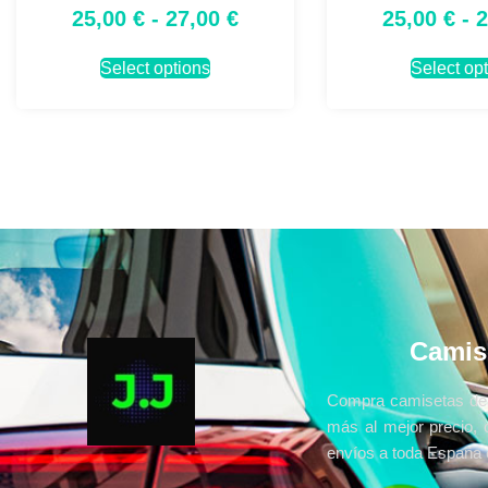
25,00
€
-
27,00
€
25,00
€
-
Select options
Select op
Camis
Compra camisetas de 
más al mejor precio, 
envíos a toda España e