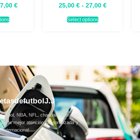
27,00
€
25,00
€
-
27,00
€
tions
Select options
etasdefutbolJ.J
Fútbol, NBA, NFL, chandals y mucho
con la mejor atención personalizada y
 internacional.