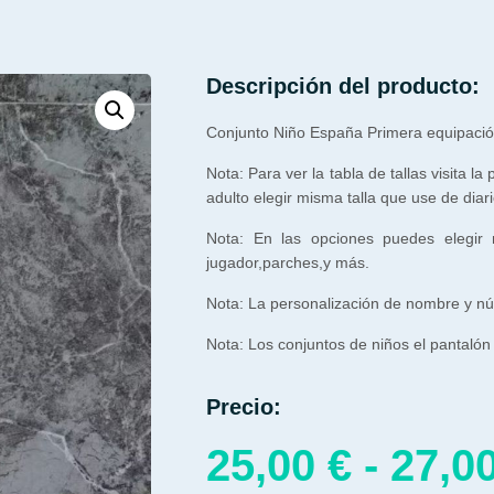
Descripción del producto:
Conjunto Niño España Primera equipaci
Nota: Para ver la tabla de tallas visita la
adulto elegir misma talla que use de diari
Nota: En las opciones puedes elegir
jugador,parches,y más.
Nota: La personalización de nombre y núm
Nota:
Los
conjuntos
de
niños
el
pantalón
Precio:
25,00
€
-
27,0