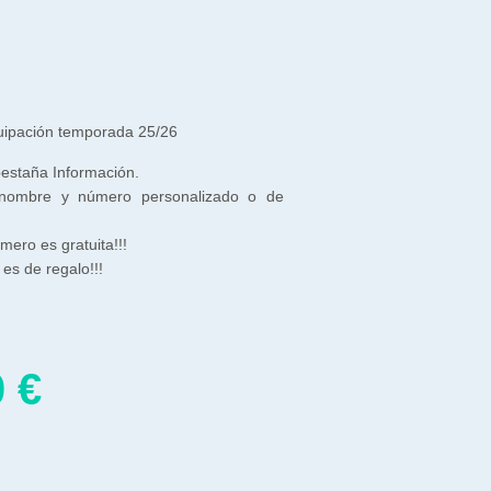
quipación temporada 25/26
 pestaña Información.
 nombre y número personalizado o de
ero es gratuita!!!
es de regalo!!!
0
€