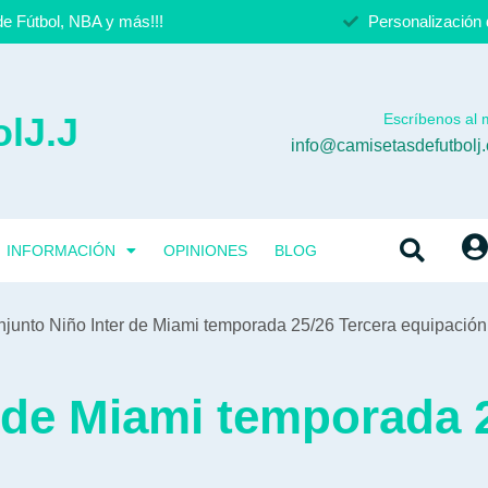
e Fútbol, NBA y más!!!
Personalización 
lJ.J
Escríbenos al m
info@camisetasdefutbolj
INFORMACIÓN
OPINIONES
BLOG
njunto Niño Inter de Miami temporada 25/26 Tercera equipación
 de Miami temporada 