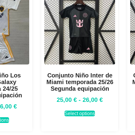
iño Los
Conjunto Niño Inter de
Galaxy
Miami temporada 25/26
 24/25
Segunda equipación
uipación
25,00
€
-
26,00
€
26,00
€
Select options
tions