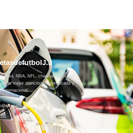
etasdefutbolJ.J
Fútbol, NBA, NFL, chandals y mucho
con la mejor atención personalizada y
 internacional.
fo@camisetasdefutbolj.com
T