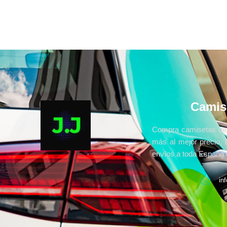
Camis
Compra camisetas de 
más al mejor precio, 
envíos a toda España e
in