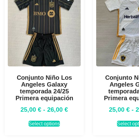
Conjunto Niño Los
Conjunto N
Angeles Galaxy
Angeles 
temporada 24/25
temporada
Primera equipación
Primera eq
25,00
€
-
26,00
€
25,00
€
-
Select options
Select op