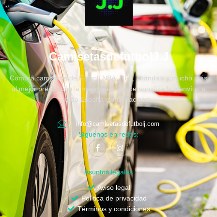
CamisetasdefutbolJ.J
Compra camisetas de Fútbol, NBA, NFL, chandals y mucho más
al mejor precio, con la mejor atención personalizada y envíos a
toda España e internacional.
info@camisetasdefutbolj.com
Síguenos en redes:
Asuntos legales
Aviso legal
Política de privacidad
Términos y condiciones