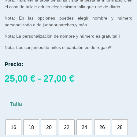
Nota: Para ver la tabla de tallas visita la pestaña Información, en
el caso de tallaje adulto elegir misma talla que use de diario.
Nota: En las opciones puedes elegir nombre y número
personalizado o de jugador,parches,y más.
Nota: La personalización de nombre y número es gratuita!!!
Nota:
Los
conjuntos
de
niños
el
pantalón
es
de
regalo
!
!
!
Precio:
25,00
€
-
27,00
€
Talla
16
18
20
22
24
26
28