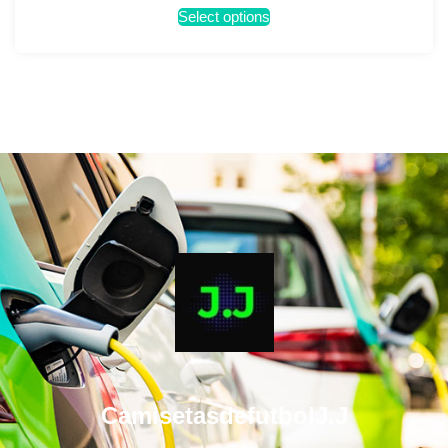
Select options
CamisetasdefutbolJ.J