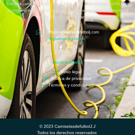
Compra camisetas de Fútbol, NBA, NFL, chandals y mucho más
al mejor precio, con la mejor atención personalizada y envíos a
toda España e internacional.
info@camisetasdefutbolj.com
Síguenos en redes:
Asuntos legales
Aviso legal
Política de privacidad
Términos y condiciones
© 2023 CamisetasdefutbolJ.J
Todos los derechos reservados