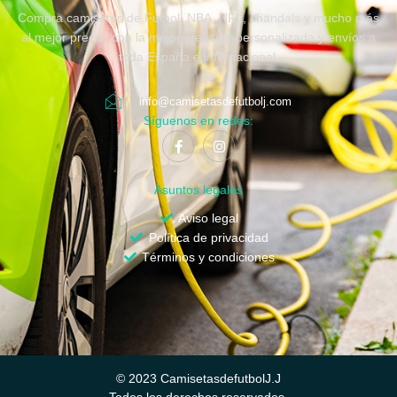
Compra camisetas de Fútbol, NBA, NFL, chandals y mucho más
al mejor precio, con la mejor atención personalizada y envíos a
toda España e internacional.
info@camisetasdefutbolj.com
Síguenos en redes:
Asuntos legales
Aviso legal
Política de privacidad
Términos y condiciones
© 2023 CamisetasdefutbolJ.J