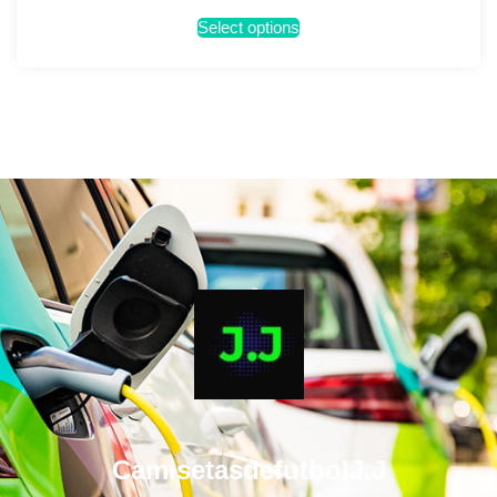
Select options
CamisetasdefutbolJ.J