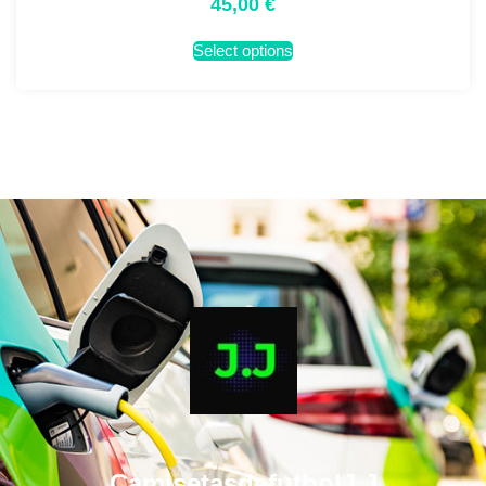
45,00
€
Select options
CamisetasdefutbolJ.J