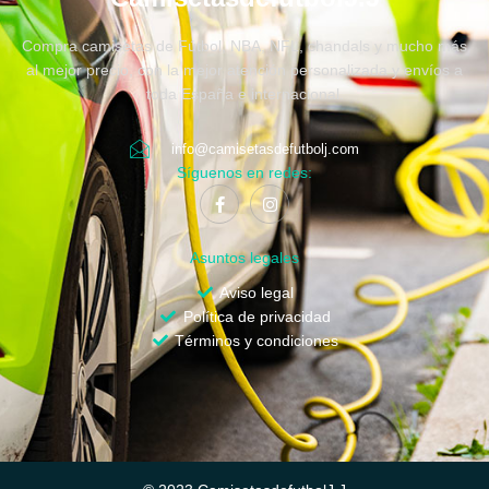
Compra camisetas de Fútbol, NBA, NFL, chandals y mucho más
al mejor precio, con la mejor atención personalizada y envíos a
toda España e internacional.
info@camisetasdefutbolj.com
Síguenos en redes:
Asuntos legales
Aviso legal
Política de privacidad
Términos y condiciones