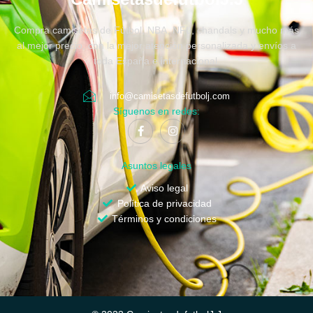
Compra camisetas de Fútbol, NBA, NFL, chandals y mucho más
al mejor precio, con la mejor atención personalizada y envíos a
toda España e internacional.
info@camisetasdefutbolj.com
Síguenos en redes:
Asuntos legales
Aviso legal
Política de privacidad
Términos y condiciones