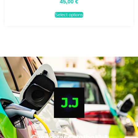
45,00
€
Select options
CamisetasdefutbolJ.J