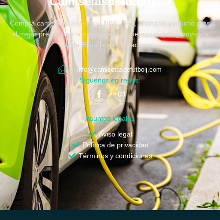
CamisetasdefutbolJ.J
Compra camisetas de Fútbol, NBA, NFL, chandals y mucho más
al mejor precio, con la mejor atención personalizada y envíos a
toda España e internacional.
info@camisetasdefutbolj.com
Síguenos en redes:
Asuntos legales
Aviso legal
Política de privacidad
Términos y condiciones