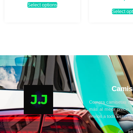
Select options
Select op
Camis
Compra camisetas de 
más al mejor precio, 
envíos a toda España e
in