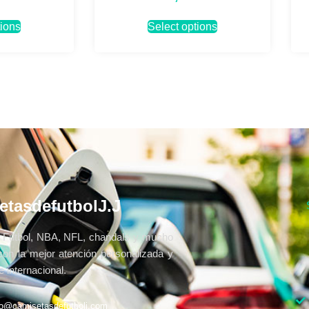
tions
Select options
etasdefutbolJ.J
Fútbol, NBA, NFL, chandals y mucho
con la mejor atención personalizada y
 internacional.
fo@camisetasdefutbolj.com