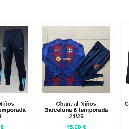
Niños
Chandal Niños
C
temporada
Barcelona 6 temporada
3
24/25
0
€
45,00
€