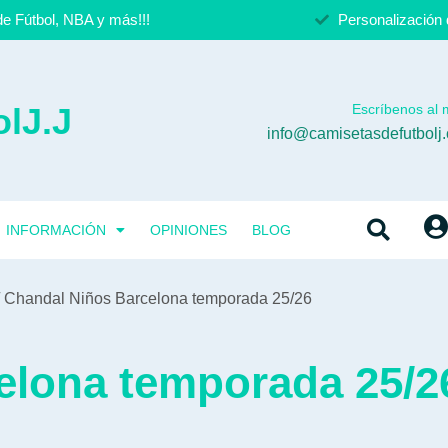
e Fútbol, NBA y más!!!
Personalización 
lJ.J
Escríbenos al m
info@camisetasdefutbolj
INFORMACIÓN
OPINIONES
BLOG
 Chandal Niños Barcelona temporada 25/26
elona temporada 25/2