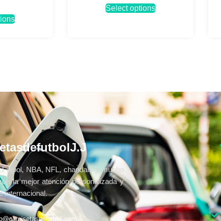
Select options
tions
etasdefutbolJ.J
Fútbol, NBA, NFL, chandals y mucho
con la mejor atención personalizada y
 internacional.
fo@camisetasdefutbolj.com