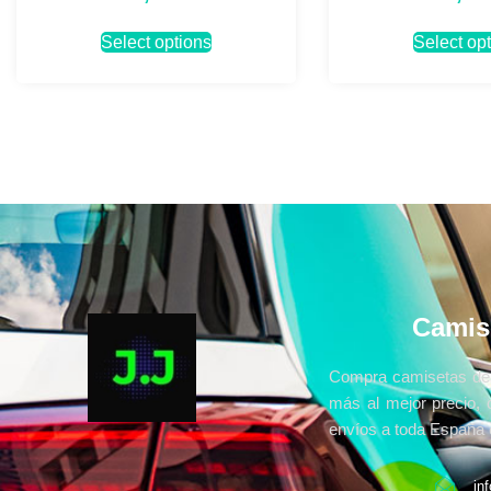
Select options
Select op
Camis
Compra camisetas de 
más al mejor precio, 
envíos a toda España e
in