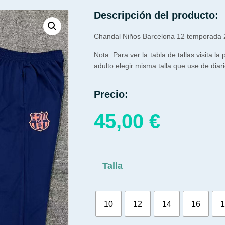
Descripción del producto:
Chandal Niños Barcelona 12 temporada 
Nota: Para ver la tabla de tallas visita la
adulto elegir misma talla que use de diari
Precio:
45,00
€
Talla
10
12
14
16
1