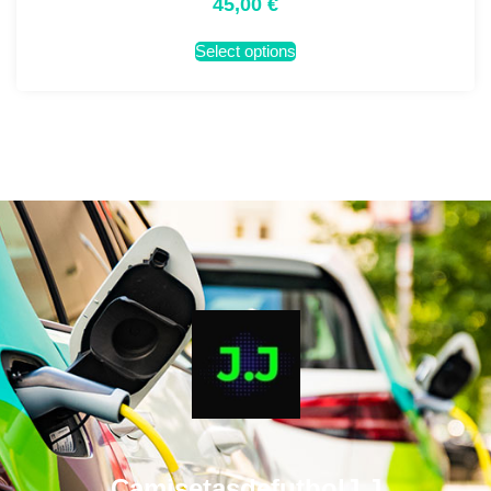
45,00
€
Select options
CamisetasdefutbolJ.J