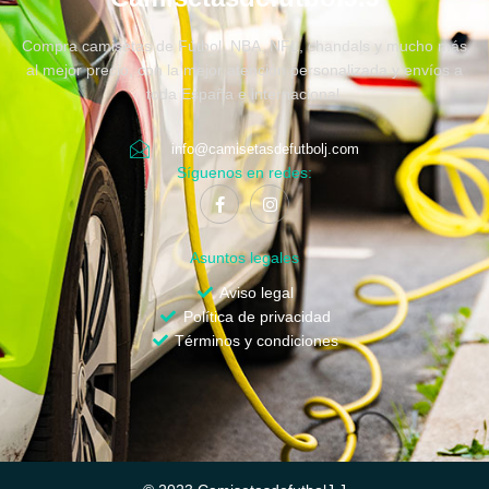
Compra camisetas de Fútbol, NBA, NFL, chandals y mucho más
al mejor precio, con la mejor atención personalizada y envíos a
toda España e internacional.
info@camisetasdefutbolj.com
Síguenos en redes:
Asuntos legales
Aviso legal
Política de privacidad
Términos y condiciones