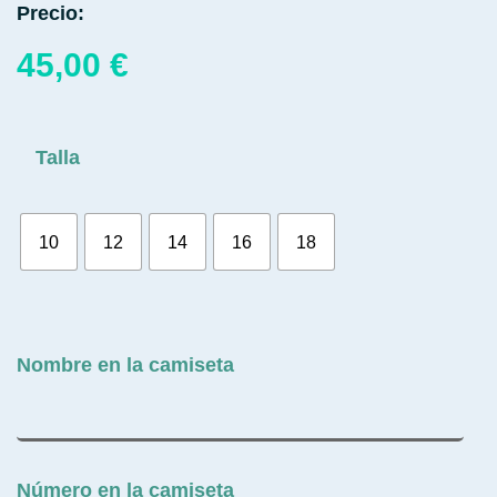
Precio:
45,00
€
Talla
10
12
14
16
18
Nombre en la camiseta
Número en la camiseta