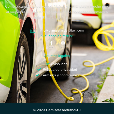
Compra camisetas de Fútbol, NBA, NFL, chandals y mucho más
al mejor precio, con la mejor atención personalizada y envíos a
toda España e internacional.
info@camisetasdefutbolj.com
Síguenos en redes:
Asuntos legales
Aviso legal
Política de privacidad
Términos y condiciones
© 2023 CamisetasdefutbolJ.J