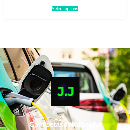
Select options
CamisetasdefutbolJ.J