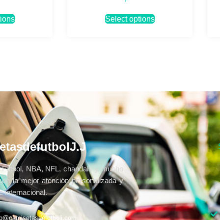
tions
Select options
etasdefutbolJ.J
Fútbol, NBA, NFL, chandals y mucho
con la mejor atención personalizada y
 internacional.
fo@camisetasdefutbolj.com