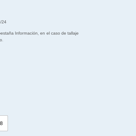
3/24
 pestaña Información, en el caso de tallaje
o.
8