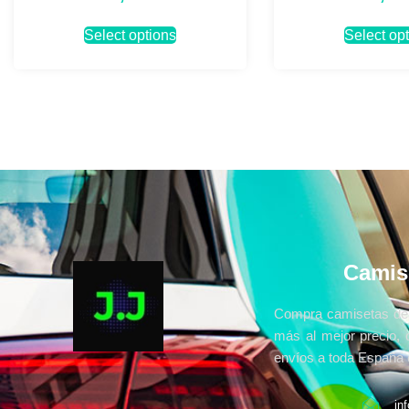
Select options
Select op
Camis
Compra camisetas de 
más al mejor precio, 
envíos a toda España e
in