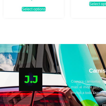
Select op
Select options
Camis
Compra camisetas de 
más al mejor precio, 
envíos a toda España e
in