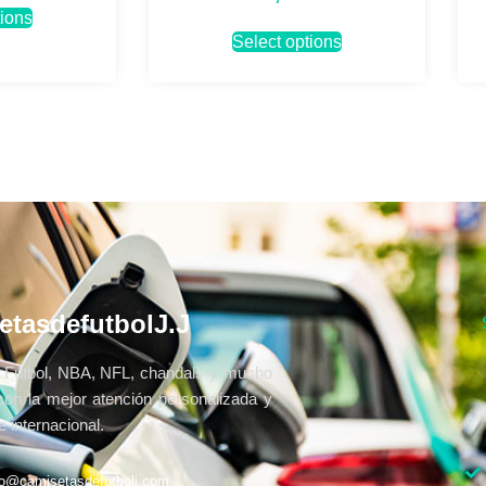
tions
Select options
etasdefutbolJ.J
Fútbol, NBA, NFL, chandals y mucho
con la mejor atención personalizada y
 internacional.
fo@camisetasdefutbolj.com