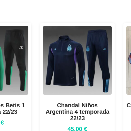
s Betis 1
Chandal Niños
C
 22/23
Argentina 4 temporada
22/23
0
€
45,00
€