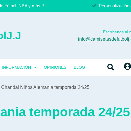
e Fútbol, NBA y más!!!
Personalización 
lJ.J
Escríbenos al m
info@camisetasdefutbolj
INFORMACIÓN
OPINIONES
BLOG
 Chandal Niños Alemania temporada 24/25
ania temporada 24/25