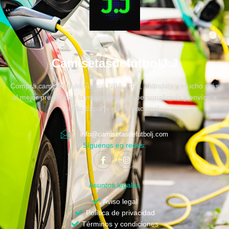
CamisetasdefutbolJ.J
Compra camisetas de Fútbol, NBA, NFL, chandals y mucho más
al mejor precio, con la mejor atención personalizada y envíos a
toda España e internacional.
info@camisetasdefutbolj.com
Síguenos en redes:
Asuntos legales
Aviso legal
Política de privacidad
Términos y condiciones