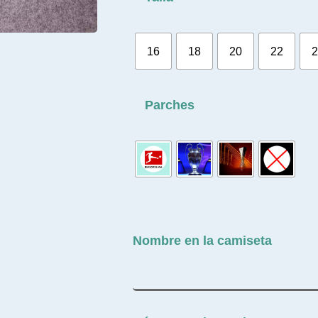
16
18
20
22
2
Parches
Nombre en la camiseta