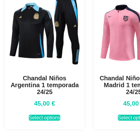
Chandal Niños
Chandal Niños
Argentina 1 temporada
Madrid 1 t
24/25
24/2
45,00
€
45,0
Select options
Select op