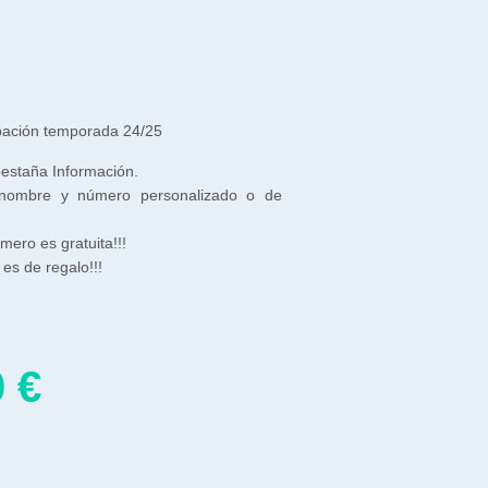
pación temporada 24/25
 pestaña Información.
 nombre y número personalizado o de
ero es gratuita!!!
es de regalo!!!
0
€