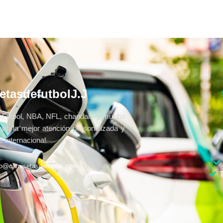
etasdefutbolJ.J
Fútbol, NBA, NFL, chandals y mucho
con la mejor atención personalizada y
 internacional.
fo@camisetasdefutbolj.com
T