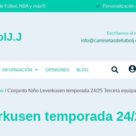
e Fútbol, NBA y más!!!
Personalización 
lJ.J
Escríbenos al m
info@camisetasdefutbolj
INFORMACIÓN
OPINIONES
BLOG
os
/ Conjunto Niño Leverkusen temporada 24/25 Tercera equipa
rkusen temporada 24/