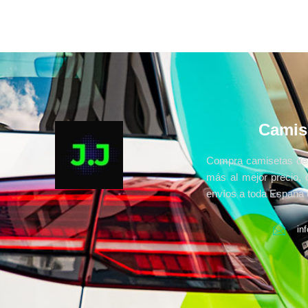
Camis
Compra camisetas de 
más al mejor precio, 
envíos a toda España e
in