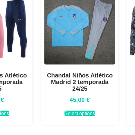
 Atlético
Chandal Niños Atlético
emporada
Madrid 2 temporada
5
24/25
0
€
45,00
€
tions
Select options