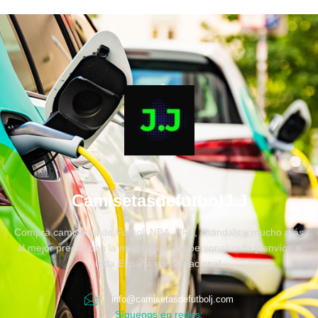
CamisetasdefutbolJ.J
Compra camisetas de Fútbol, NBA, NFL, chandals y mucho más
al mejor precio, con la mejor atención personalizada y envíos a
toda España e internacional.
info@camisetasdefutbolj.com
Síguenos en redes: