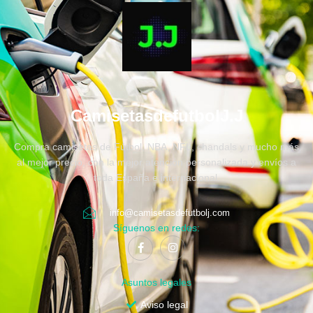
CamisetasdefutbolJ.J
Compra camisetas de Fútbol, NBA, NFL, chandals y mucho más
al mejor precio, con la mejor atención personalizada y envíos a
toda España e internacional.
info@camisetasdefutbolj.com
Síguenos en redes:
Asuntos legales
Aviso legal