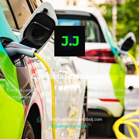
CamisetasdefutbolJ.J
Compra camisetas de Fútbol, NBA, NFL, chandals y mucho más
al mejor precio, con la mejor atención personalizada y envíos a
toda España e internacional.
info@camisetasdefutbolj.com
Síguenos en redes: