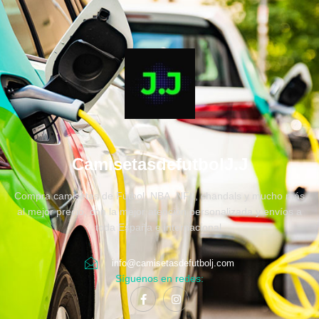
CamisetasdefutbolJ.J
Compra camisetas de Fútbol, NBA, NFL, chandals y mucho más
al mejor precio, con la mejor atención personalizada y envíos a
toda España e internacional.
info@camisetasdefutbolj.com
Síguenos en redes: