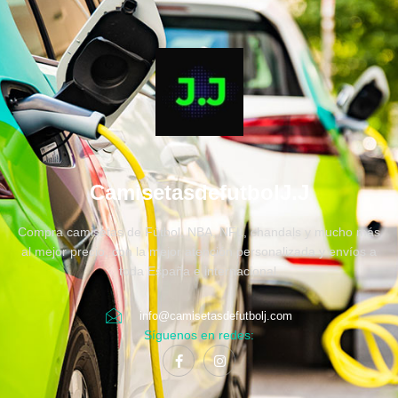
CamisetasdefutbolJ.J
Compra camisetas de Fútbol, NBA, NFL, chandals y mucho más
al mejor precio, con la mejor atención personalizada y envíos a
toda España e internacional.
info@camisetasdefutbolj.com
Síguenos en redes: