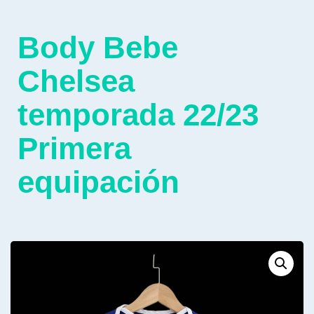
Body Bebe
Chelsea
temporada 22/23
Primera
equipación