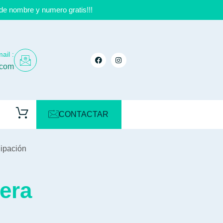
de nombre y numero gratis!!!
ail :
.com
CONTACTAR
ipación
era