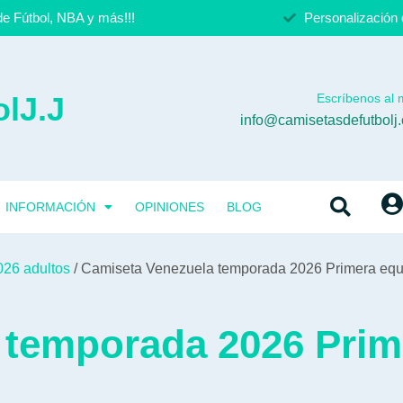
e Fútbol, NBA y más!!!
Personalización 
lJ.J
Escríbenos al m
info@camisetasdefutbolj
INFORMACIÓN
OPINIONES
BLOG
026 adultos
/ Camiseta Venezuela temporada 2026 Primera equ
 temporada 2026 Prim