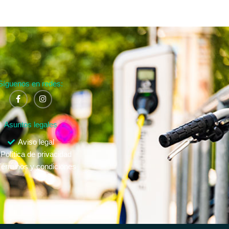
Síguenos en redes:
Asuntos legales
Aviso legal
Política de privacidad
érminos y condiciones