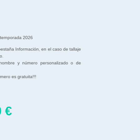
 temporada 2026
 pestaña Información, en el caso de tallaje
o.
 nombre y número personalizado o de
ero es gratuita!!!
0
€