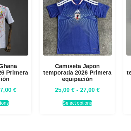
 Ghana
Camiseta Japon
26 Primera
temporada 2026 Primera
t
ción
equipación
27,00
€
25,00
€
-
27,00
€
tions
Select options