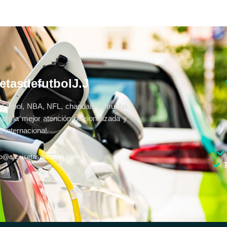
etasdefutbolJ.J
Fútbol, NBA, NFL, chandals y mucho
con la mejor atención personalizada y
 internacional.
fo@camisetasdefutbolj.com
T