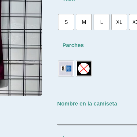
S
M
L
XL
X
Parches
Nombre en la camiseta