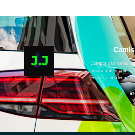
Camis
Compra camisetas de 
más al mejor precio, 
envíos a toda España e
in