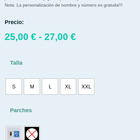
Nota: La personalización de nombre y número es gratuita!!!
Precio:
25,00
€
-
27,00
€
Talla
S
M
L
XL
XXL
Parches