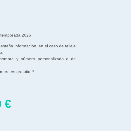
 temporada 2026
 pestaña Información, en el caso de tallaje
o.
 nombre y número personalizado o de
ero es gratuita!!!
0
€