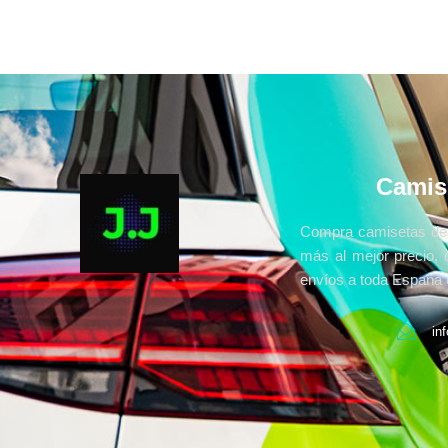
Camis
Compra camisetas de 
más al mejor precio, 
envíos a toda España e
in