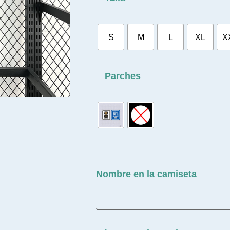
S
M
L
XL
X
Parches
Nombre en la camiseta