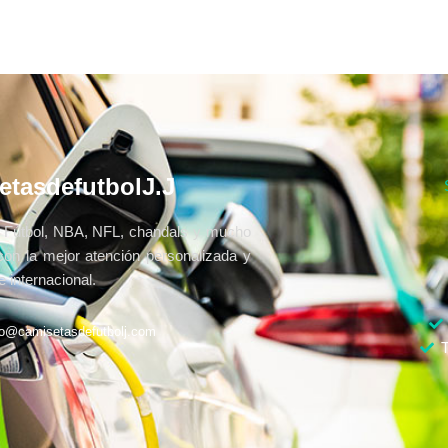
etasdefutbolJ.J
Fútbol, NBA, NFL, chandals y mucho
con la mejor atención personalizada y
 internacional.
fo@camisetasdefutbolj.com
T