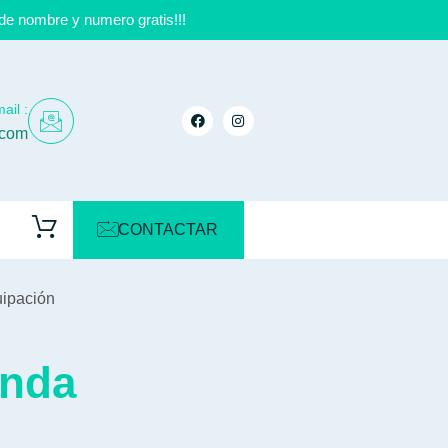
de nombre y numero gratis!!!
ail :
.com
CONTACTAR
ipación
unda