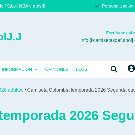
e Fútbol, NBA y más!!!
Personalización 
lJ.J
Escríbenos al m
info@camisetasdefutbolj
INFORMACIÓN
OPINIONES
BLOG
026 adultos
/ Camiseta Colombia temporada 2026 Segunda equ
 temporada 2026 Seg