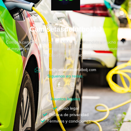
CamisetasdefutbolJ.J
Compra camisetas de Fútbol, NBA, NFL, chandals y mucho más
al mejor precio, con la mejor atención personalizada y envíos a
toda España e internacional.
info@camisetasdefutbolj.com
Síguenos en redes:
Asuntos legales
Aviso legal
Política de privacidad
Términos y condiciones