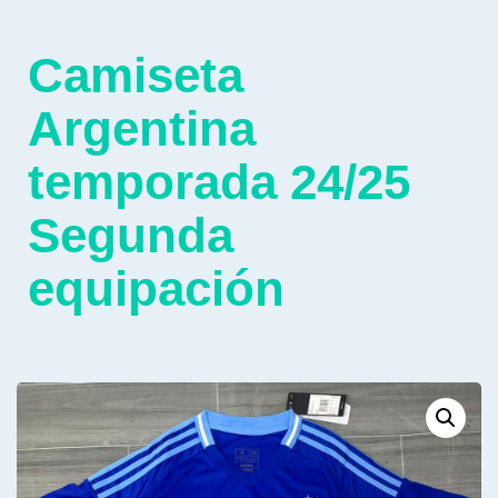
Camiseta
Argentina
temporada 24/25
Segunda
equipación