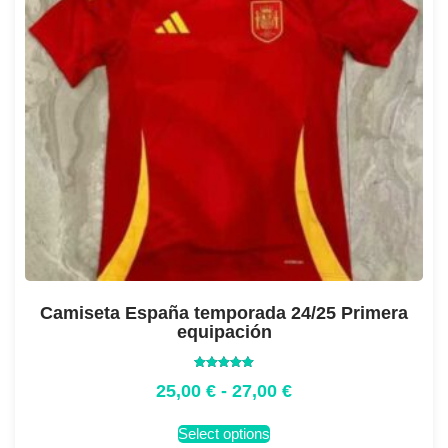
Camiseta España temporada 24/25 Primera
equipación
Valorado
25,00
€
-
27,00
€
con
5.00
de 5
Select options