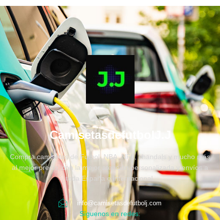
CamisetasdefutbolJ.J
Compra camisetas de Fútbol, NBA, NFL, chandals y mucho más
al mejor precio, con la mejor atención personalizada y envíos a
toda España e internacional.
info@camisetasdefutbolj.com
Síguenos en redes: