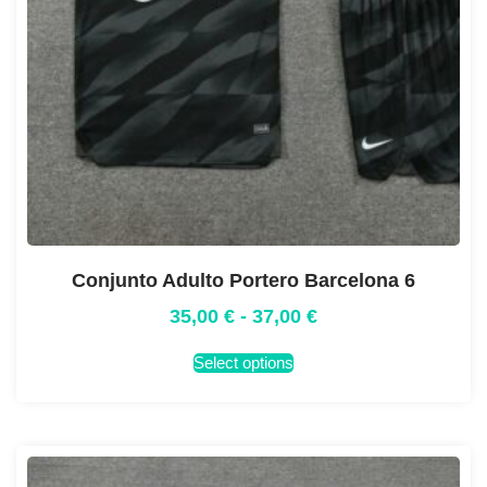
Conjunto Adulto Portero Barcelona 6
35,00
€
-
37,00
€
Select options