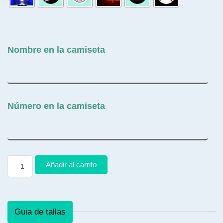
Nombre en la camiseta
Número en la camiseta
Añadir al carrito
Guia de tallas