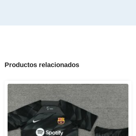
Productos relacionados