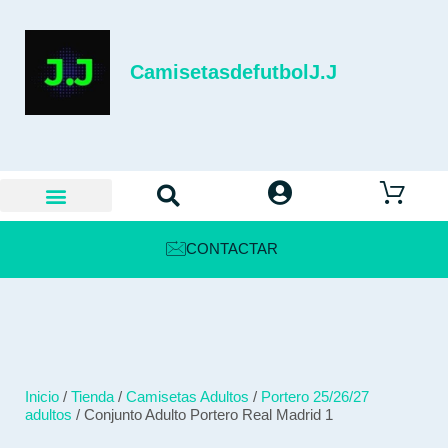
CamisetasdefutbolJ.J
CONTACTAR
Inicio
/
Tienda
/
Camisetas Adultos
/
Portero 25/26/27
adultos
/ Conjunto Adulto Portero Real Madrid 1