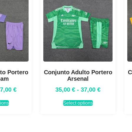
to Portero
Conjunto Adulto Portero
C
ham
Arsenal
37,00
€
35,00
€
-
37,00
€
tions
Select options