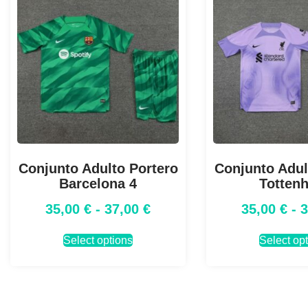
Conjunto Adulto Portero
Conjunto Adul
Barcelona 4
Totten
35,00
€
-
37,00
€
35,00
€
-
Select options
Select op