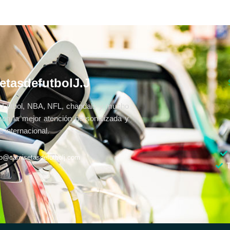
etasdefutbolJ.J
Fútbol, NBA, NFL, chandals y mucho
con la mejor atención personalizada y
 internacional.
fo@camisetasdefutbolj.com
T