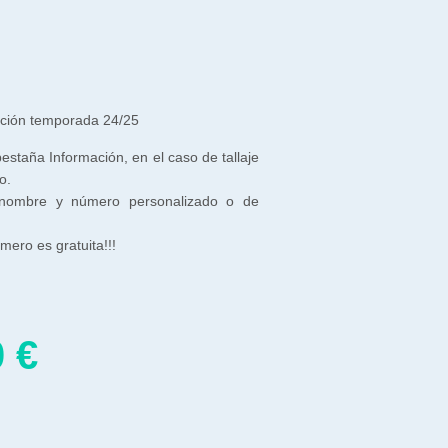
ación temporada 24/25
 pestaña Información, en el caso de tallaje
o.
 nombre y número personalizado o de
ero es gratuita!!!
0
€