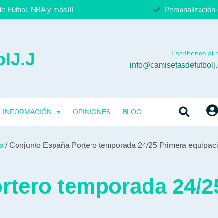
e Fútbol, NBA y más!!!
Personalización 
lJ.J
Escríbenos al m
info@camisetasdefutbolj
INFORMACIÓN
OPINIONES
BLOG
s
/ Conjunto España Portero temporada 24/25 Primera equipac
rtero temporada 24/2