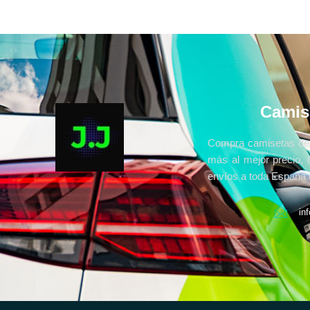
Camis
Compra camisetas de 
más al mejor precio, 
envíos a toda España e
in