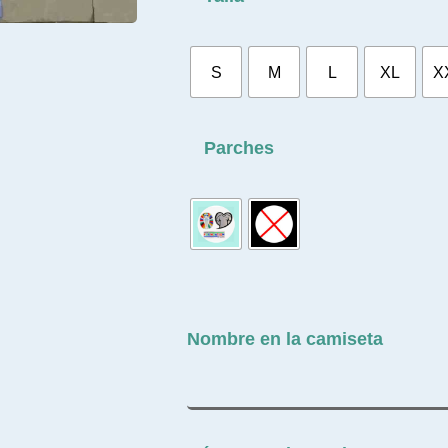
S
M
L
XL
X
Parches
Nombre en la camiseta