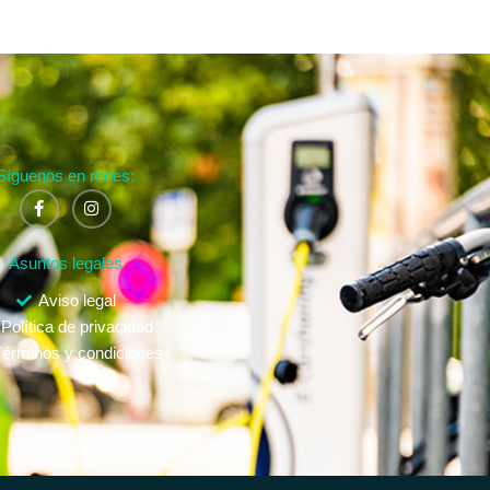
Síguenos en redes:
Asuntos legales
Aviso legal
Política de privacidad
érminos y condiciones