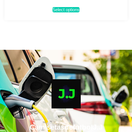
Select options
CamisetasdefutbolJ.J