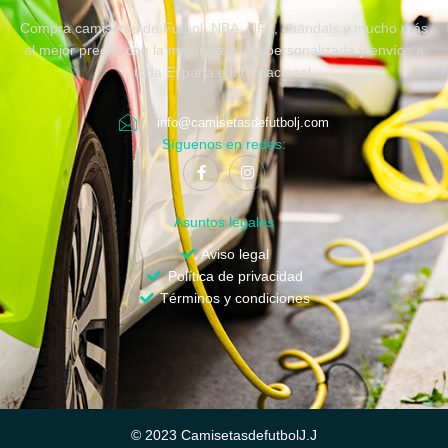
Compra camisetas de Fútbol, NBA, NFL, chandals y mucho más
al mejor precio, con la mejor atención personalizada y envíos a
toda España e internacional.
info@camisetasdefutbolj.com
Síguenos en redes:
Asuntos legales
Aviso legal
Política de privacidad
Términos y condiciones
© 2023 CamisetasdefutbolJ.J